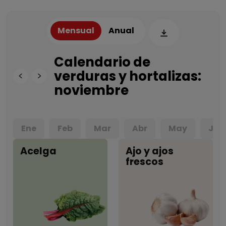
Mensual
Anual
Calendario de
verduras y hortalizas:
<
>
noviembre
Ene
Feb
Mar
Abr
May
Jun
Acelga
Ajo y ajos
frescos